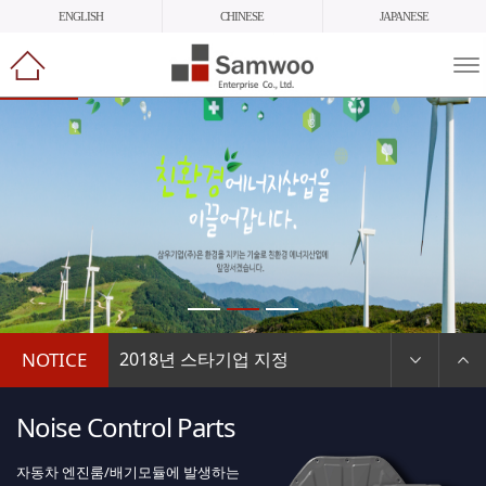
ENGLISH
CHINESE
JAPANESE
메
뉴
열
기
NOTICE
2018년 스타기업 지정
2017년도 종무식
Noise Control Parts
삼우기업_한국석유공업, JV 설립 계..
자동차 엔진룸/배기모듈에 발생하는