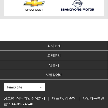
회사소개
고객문의
인증서
사업장안내
상호명:
삼우기업주식회사
|
대표자:
김준현
|
사업자등록번
호:
514-81-24548