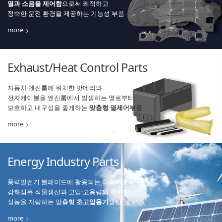
열과 소음을 제어함
으로써 쾌적하고
정숙한 운전 환경을 제공하는 기능성 부품
삼우기업, DGB금융그룹과 ESG 교육·�..
more
SNS홍보콘텐츠 노출광고
Exhaust/Heat Control Parts
김장나눔 한마당 행사 참여
자동차 엔진룸에 위치한 밧데리와
전자케이블을 엔진룸에서 발생하는 열로부터
보호하고 내구성을 좋게하는
맞춤형 열제어부품
more
Energy Industry Parts
풍력발전기 블레이드에 활용되는 다축비굴곡
강화섬유 직물생산과 고압·고용량의 우수한
성능을 자랑하는 맞춤형
초고압용기
생산
more